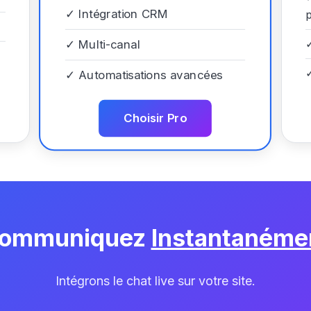
✓
Intégration CRM
p
✓
Multi-canal
✓
Automatisations avancées
Choisir Pro
ommuniquez
Instantanéme
Intégrons le chat live sur votre site.