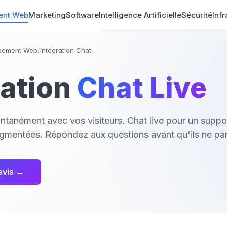
ent Web
Marketing
Software
Intelligence Artificielle
Sécurité
Inf
pement Web
/
Intégration Chat
ration
Chat Live
tanément avec vos visiteurs. Chat live pour un suppor
gmentées. Répondez aux questions avant qu'ils ne par
evis →