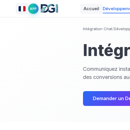
Accueil
Développem
APP
Intégration Chat
/
Dévelop
Intég
Communiquez instan
des conversions au
Demander un D