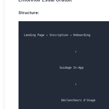
Structure:
Landing Page → Inscription → Onboarding
                              ↓
                     Guidage In-App
                              ↓
                      Déclencheurs d'Usage