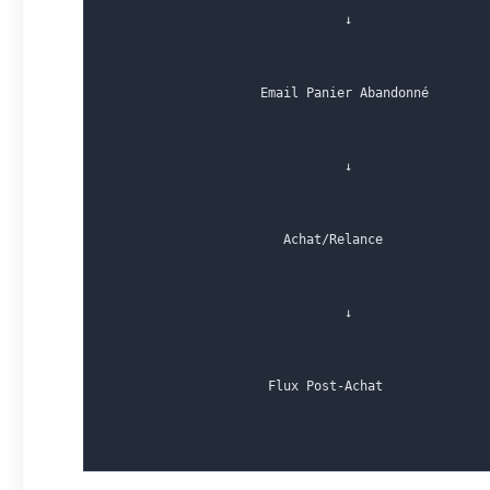
                               ↓
                    Email Panier Abandonné
                               ↓
                       Achat/Relance
                               ↓
                     Flux Post-Achat