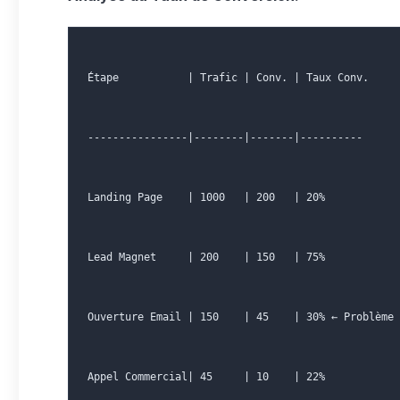
Étape           | Trafic | Conv. | Taux Conv.
----------------|--------|-------|----------
Landing Page    | 1000   | 200   | 20%
Lead Magnet     | 200    | 150   | 75%
Ouverture Email | 150    | 45    | 30% ← Problème
Appel Commercial| 45     | 10    | 22%