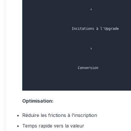
                              ↓
                     Incitations à l'Upgrade
                              ↓
                        Conversion
Optimisation:
Réduire les frictions à l'inscription
Temps rapide vers la valeur