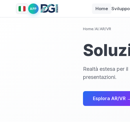
Home
Svilupp
APP
Home
/
AI
/
AR/VR
Soluz
Realtà estesa per i
presentazioni.
Esplora AR/VR 