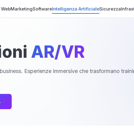
o Web
Marketing
Software
Intelligenza Artificiale
Sicurezza
Infras
ioni
AR/VR
l business. Esperienze immersive che trasformano traini
→