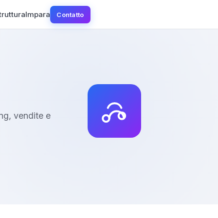
truttura
Impara
Contatto
ng, vendite e