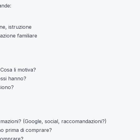
ande:
ne, istruzione
uazione familiare
 Cosa li motiva?
essi hanno?
ciono?
mazioni? (Google, social, raccomandazioni?)
no prima di comprare?
 comprare?