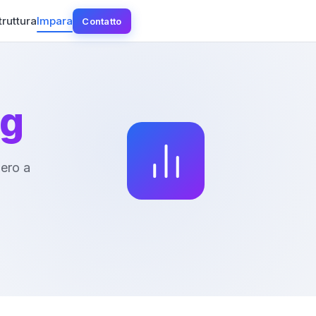
truttura
Impara
Contatto
ng
zero a