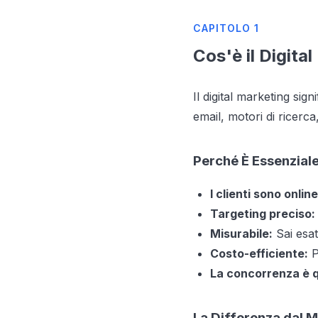
CAPITOLO 1
Cos'è il Digita
Il digital marketing sig
email, motori di ricerc
Perché È Essenzial
I clienti sono online
Targeting preciso:
Misurabile:
Sai esa
Costo-efficiente:
P
La concorrenza è q
La Differenza dal M