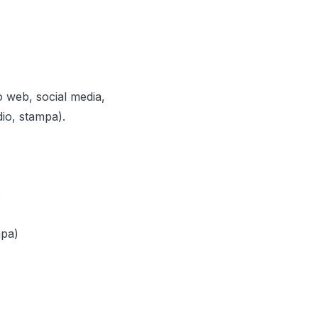
to web, social media,
dio, stampa).
mpa)