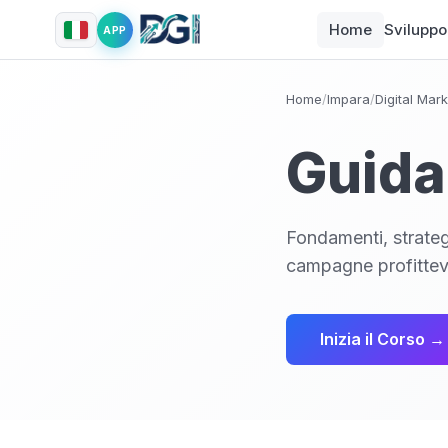
Home
Svilupp
APP
Home
/
Impara
/
Digital Mar
Guida 
Fondamenti, strategi
campagne profittevo
Inizia il Corso →