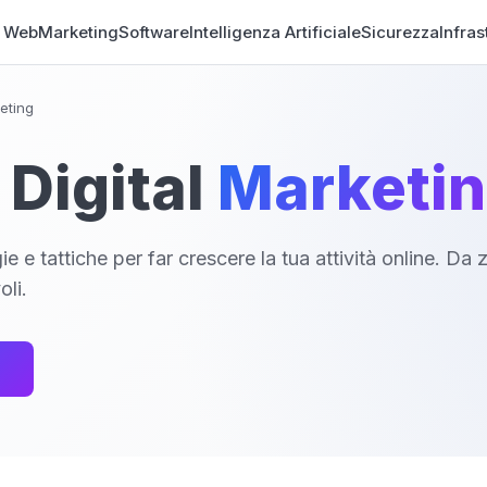
o Web
Marketing
Software
Intelligenza Artificiale
Sicurezza
Infras
keting
Digital
Marketi
e e tattiche per far crescere la tua attività online. Da 
li.