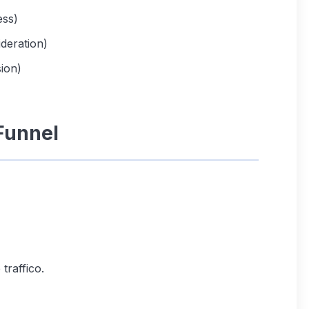
ess)
deration)
ion)
Funnel
traffico.