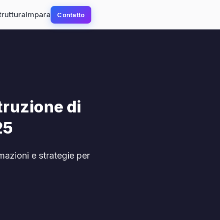
truttura
Impara
Contatto
truzione di
25
mazioni e strategie per