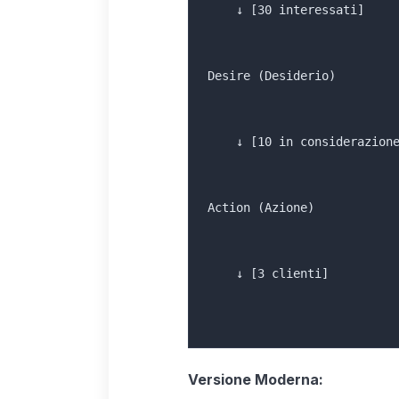
    ↓ [30 interessati]
Desire (Desiderio)
    ↓ [10 in considerazion
Action (Azione)
    ↓ [3 clienti]
Versione Moderna: