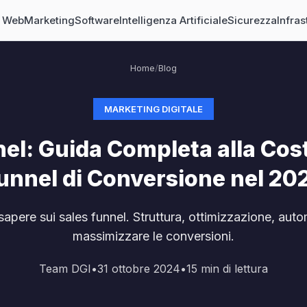
o Web
Marketing
Software
Intelligenza Artificiale
Sicurezza
Infras
Home
/
Blog
MARKETING DIGITALE
el: Guida Completa alla Cos
unnel di Conversione nel 20
sapere sui sales funnel. Struttura, ottimizzazione, auto
massimizzare le conversioni.
Team DGI
•
31 ottobre 2024
•
15
min di lettura