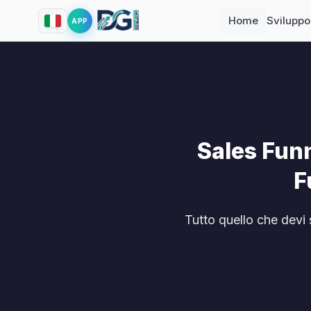
Home
Svilupp
APP
Sales Funn
F
Tutto quello che devi 