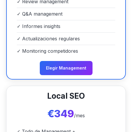
✓
Review management
✓
Q&A management
✓
Informes insights
✓
Actualizaciones regulares
✓
Monitoring competidores
Elegir Management
Local SEO
€349
/mes
✓
Todo de Management +