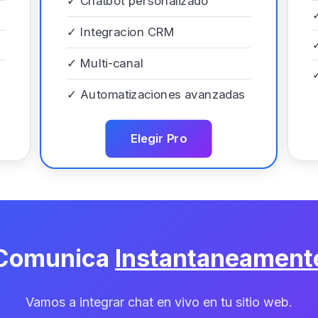
✓
Chatbot personalizado
✓
Integracion CRM
✓
Multi-canal
✓
Automatizaciones avanzadas
Elegir Pro
Comunica
Instantaneament
Vamos a integrar chat en vivo en tu sitio web.