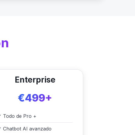
on
Enterprise
€499+
✓
Todo de Pro +
✓
Chatbot AI avanzado