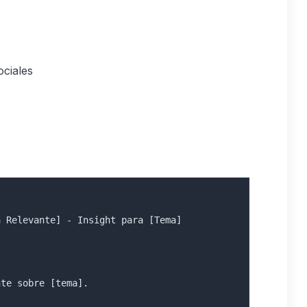
ociales
a Relevante] - Insight para [Tema]
nte sobre [tema].