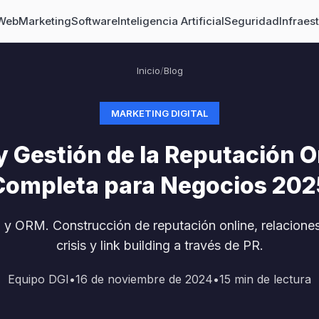
 Web
Marketing
Software
Inteligencia Artificial
Seguridad
Infraes
Inicio
/
Blog
MARKETING DIGITAL
 y Gestión de la Reputación O
Completa para Negocios 202
al y ORM. Construcción de reputación online, relacione
crisis y link building a través de PR.
Equipo DGI
•
16 de noviembre de 2024
•
15
min de lectura