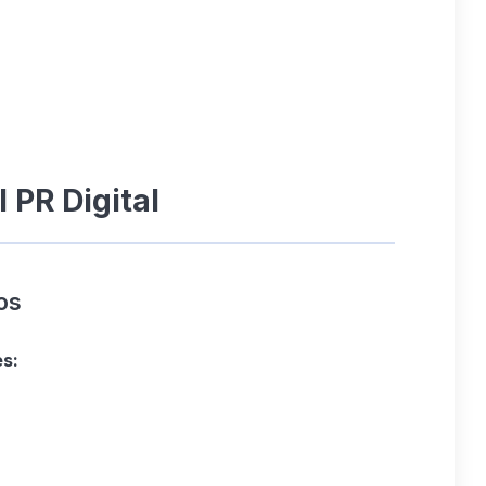
PR Digital
os
es: