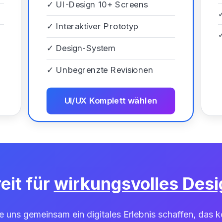
✓
UI-Design 10+ Screens
✓
Interaktiver Prototyp
✓
Design-System
✓
Unbegrenzte Revisionen
UI/UX Komplett wählen
eit für
wirkungsvolles Desi
e uns gemeinsam ein digitales Erlebnis schaffen, das ko