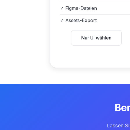
✓
Figma-Dateien
✓
Assets-Export
Nur UI wählen
Ber
Lassen Si