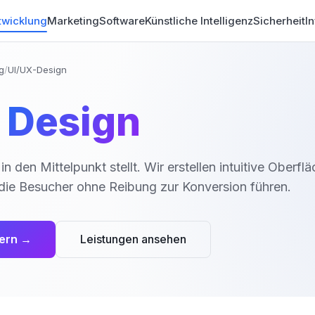
wicklung
Marketing
Software
Künstliche Intelligenz
Sicherheit
In
g
/
UI/UX-Design
Design
n den Mittelpunkt stellt. Wir erstellen intuitive Oberfl
, die Besucher ohne Reibung zur Konversion führen.
ern →
Leistungen ansehen