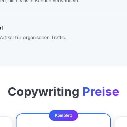
en, die Leads in Kunden verwandeln.
nt
rtikel für organischen Traffic.
Copywriting
Preise
Komplett