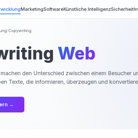
wicklung
Marketing
Software
Künstliche Intelligenz
Sicherheit
In
ung
/
Copywriting
riting
Web
e machen den Unterschied zwischen einem Besucher u
en Texte, die informieren, überzeugen und konvertiere
ern →