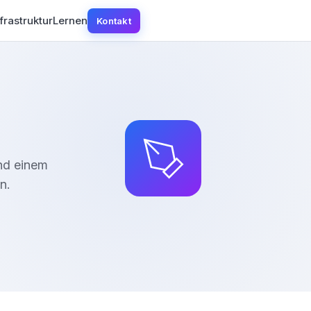
frastruktur
Lernen
Kontakt
nd einem
n.