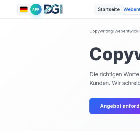
Startseite
Webent
APP
Copywriting
/
Webentwickl
Copyw
Die richtigen Wort
Kunden. Wir schreib
Angebot anford