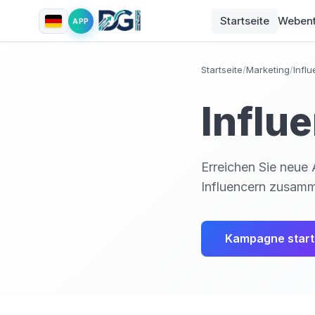
Startseite
Webent
APP
Startseite
/
Marketing
/
Infl
Influ
Erreichen Sie neue
Influencern zusamm
Kampagne star