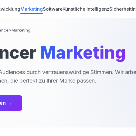
wicklung
Marketing
Software
Künstliche Intelligenz
Sicherheit
In
uencer-Marketing
encer
Marketing
 Audiences durch vertrauenswürdige Stimmen. Wir arbe
en, die perfekt zu Ihrer Marke passen.
ten →