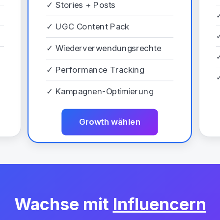
✓
Stories + Posts
✓
UGC Content Pack
✓
Wiederverwendungsrechte
✓
Performance Tracking
✓
Kampagnen-Optimierung
Growth wählen
Wachse mit
Influencern