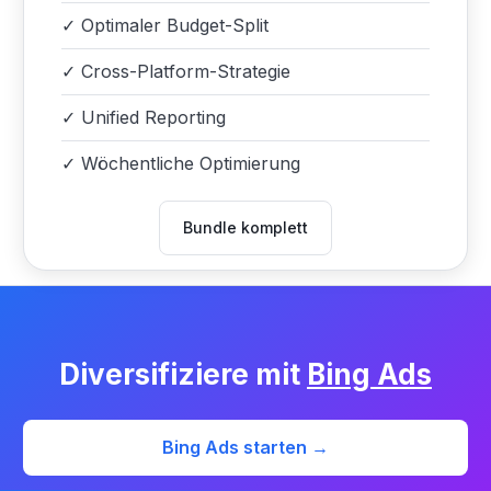
✓
Optimaler Budget-Split
✓
Cross-Platform-Strategie
✓
Unified Reporting
✓
Wöchentliche Optimierung
Bundle komplett
Diversifiziere mit
Bing Ads
Bing Ads starten →