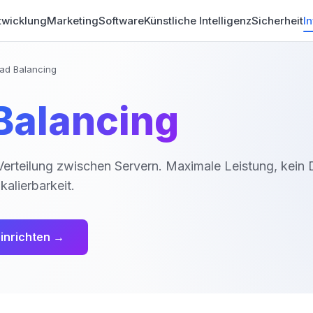
wicklung
Marketing
Software
Künstliche Intelligenz
Sicherheit
In
ad Balancing
Balancing
c-Verteilung zwischen Servern. Maximale Leistung, kei
alierbarkeit.
inrichten →