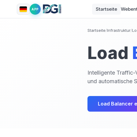
Startseite
Webent
APP
Startseite
/
Infrastruktur
/
Lo
Load
Intelligente Traffi
und automatische Sk
Load Balancer e