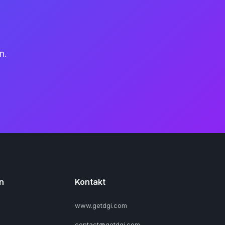
n.
n
Kontakt
www.getdgi.com
contact@getdgi.com