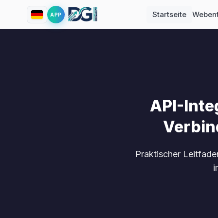
Startseite
Webent
APP
API-Inte
Verbin
Praktischer Leitfade
i