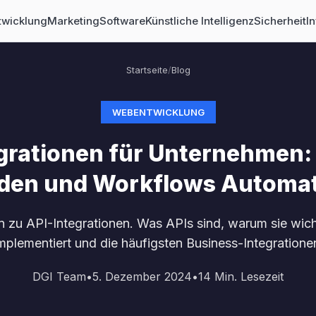
wicklung
Marketing
Software
Künstliche Intelligenz
Sicherheit
In
Startseite
/
Blog
WEBENTWICKLUNG
grationen für Unternehmen
den und Workflows Automat
n zu API-Integrationen. Was APIs sind, warum sie wich
mplementiert und die häufigsten Business-Integratione
DGI Team
•
5. Dezember 2024
•
14
Min. Lesezeit